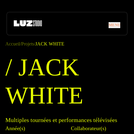
Aller à la navigation
Aller au contenu
MENU
MENU
Accueil
/
Projets
/
JACK WHITE
/ JACK WH
/
J
A
C
K
W
H
I
T
E
Multiples tournées et performances télévisées
Année(s)
Collaborateur(s)