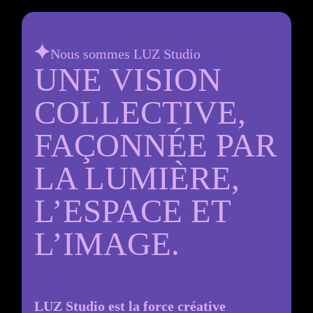
Nous sommes LUZ Studio
UNE VISION
COLLECTIVE,
FAÇONNÉE PAR
LA LUMIÈRE,
L’ESPACE ET
L’IMAGE.
LUZ Studio est la force créative