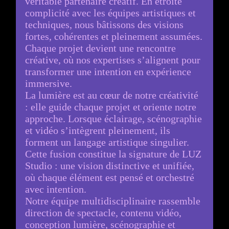
véritable partenaire créatif. En étroite
complicité avec les équipes artistiques et
techniques, nous bâtissons des visions
fortes, cohérentes et pleinement assumées.
Chaque projet devient une rencontre
créative, où nos expertises s’alignent pour
transformer une intention en expérience
immersive.
La lumière est au cœur de notre créativité
: elle guide chaque projet et oriente notre
approche. Lorsque éclairage, scénographie
et vidéo s’intègrent pleinement, ils
forment un langage artistique singulier.
Cette fusion constitue la signature de LUZ
Studio : une vision distinctive et unifiée,
où chaque élément est pensé et orchestré
avec intention.
Notre équipe multidisciplinaire rassemble
direction de spectacle, contenu vidéo,
conception lumière, scénographie et