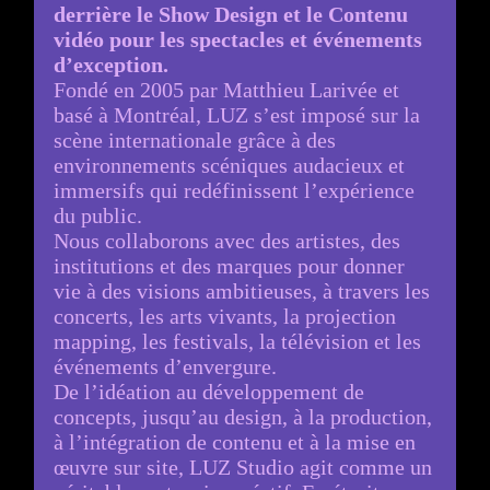
derrière le Show Design et le Contenu
vidéo pour les spectacles et événements
d’exception.
Fondé en 2005 par Matthieu Larivée et
basé à Montréal, LUZ s’est imposé sur la
scène internationale grâce à des
environnements scéniques audacieux et
immersifs qui redéfinissent l’expérience
du public.
Nous collaborons avec des artistes, des
institutions et des marques pour donner
vie à des visions ambitieuses, à travers les
concerts, les arts vivants, la projection
mapping, les festivals, la télévision et les
événements d’envergure.
De l’idéation au développement de
concepts, jusqu’au design, à la production,
à l’intégration de contenu et à la mise en
œuvre sur site, LUZ Studio agit comme un