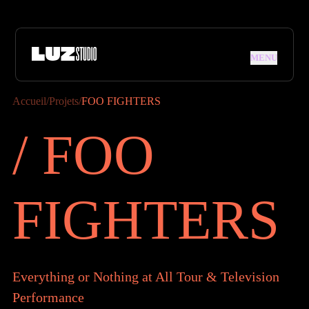
Aller à la navigation
Aller au contenu
MENU
MENU
Accueil
/
Projets
/
FOO FIGHTERS
/ FOO FIG
/
F
O
O
F
I
G
H
T
E
R
S
Everything or Nothing at All Tour & Television
Performance