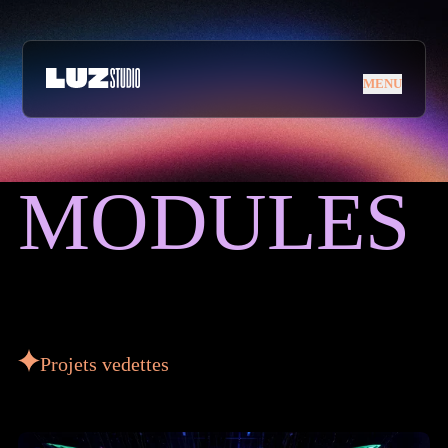
Aller à la navigation
Aller au contenu
MENU
MENU
MODULES
M
O
D
U
L
E
S
Projets vedettes