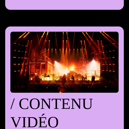
/ CONTENU VID
/
C
O
N
T
E
N
U
V
I
D
É
O