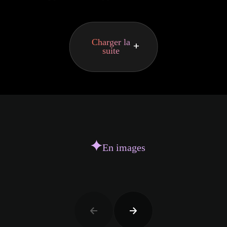
Attraction Images
Boat Rocker Media
Disney Television Studios
Cirque du Soleil
Charger la
suite
Disney Television Studios
Foo Fighters
Feld Entertainment
Live Nation Entertainment
Nederlander Organization
NFL
Pixcom
Production J
Muse Entertainment
En images
Sphère Média
StudioCanal
Boat Rocker Media