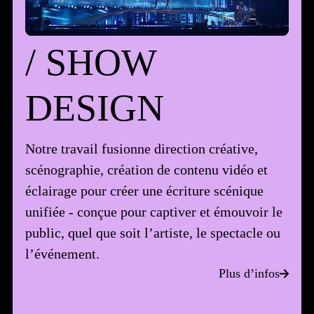
/ SHOW DESIGN
/
S
H
O
W
D
E
S
I
G
N
Notre travail fusionne direction créative,
scénographie, création de contenu vidéo et
éclairage pour créer une écriture scénique
unifiée - conçue pour captiver et émouvoir le
public, quel que soit l’artiste, le spectacle ou
l’événement.
Plus d’infos