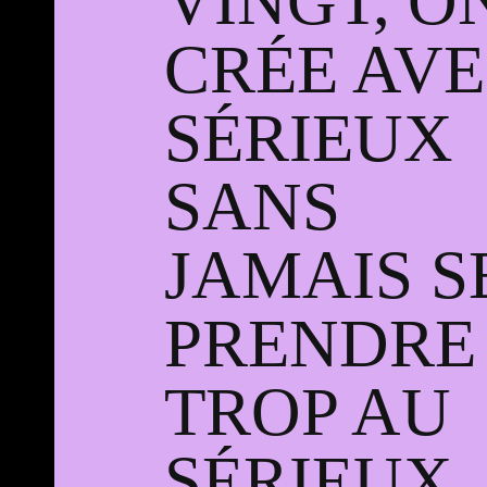
VINGT, O
CRÉE AV
SÉRIEUX
SANS
JAMAIS S
PRENDRE
TROP AU
SÉRIEUX