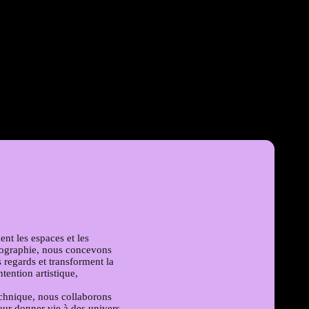
nt les espaces et les
nographie, nous concevons
 regards et transforment la
tention artistique,
echnique, nous collaborons
pour donner vie à des univers