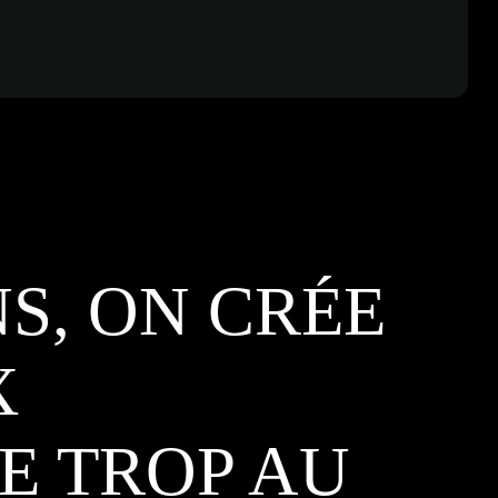
NS, ON CRÉE
X
E TROP AU